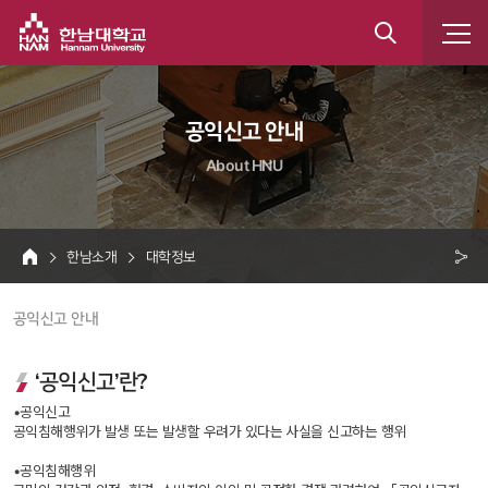
한남대학교
통
합
 공익신고 안내 
검
About HNU
색
 한남소개 
 대학정보 
HOME
크 
 공익신고 안내 
공
유
‘공익신고’란?
•공익신고 
공익침해행위가 발생 또는 발생할 우려가 있다는 사실을 신고하는 행위
•공익침해행위 