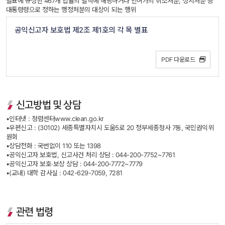
별표에 규정된 467개 법률의 벌칙에 해당하거나 인허가의 취소처분, 정지처분 등 
 대통령령으로 정하는 행정처분의 대상이 되는 행위
공익신고자 보호법 제2조 제1호의 각 목 별표
PDF 다운로드 
신고방법 및 상담
•인터넷 : 청렴센터
www.clean.go.kr
•우편신고 : (30102) 세종특별자치시 도움5로 20 정부세종청사 7동, 국민권익위
원회
•상담전화 : 국번없이 110 또는 1398
•공익신고자 보호법, 신고사건 처리 상담 : 044-200-7752~7761
•공익신고자 보호·보상 상담 : 044-200-7772~7779
•(교내) 대학 감사실 : 042-629-7059, 7281
 관련 법령