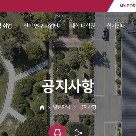
MY-POR
대학교
·취업
산학·연구·사업단
대학·대학원
학사안내
 
 
 
 
 공지사항 
 열린한남 
 공지사항 
HOME
인
링