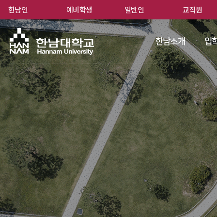
한남인
예비학생
일반인
교직원
한남
한남소개
입학
 