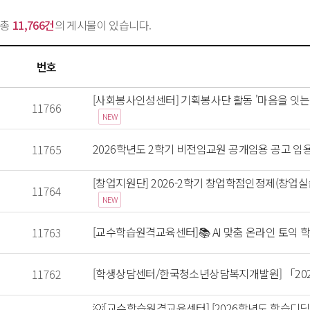
총 
11,766건
의 게시물이 있습니다.
번호
 [사회봉사인성센터] 기획봉사단 활동 '마음을 잇는
 11766 
NEW
 2026학년도 2학기 비전임교원 공개임용 공고 임용
 11765 
 [창업지원단] 2026-2학기 창업학점인정제(창업실습,
 11764 
NEW
 [교수학습원격교육센터]📚 AI 맞춤 온라인 토익 
 11763 
 [학생상담센터/한국청소년상담복지개발원] 「202
 11762 
 💡[교수학습원격교육센터] [2026학년도 학습디