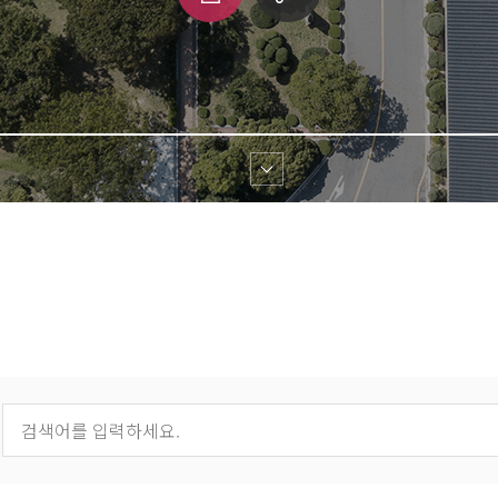
쇄
크 
공유