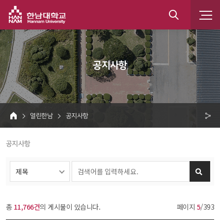
한남대학교
통
합
 공지사항 
검
색
 열린한남 
 공지사항 
HOME
크 
 공지사항 
공
유
총 
11,766건
의 게시물이 있습니다.
페이지 
5
/393