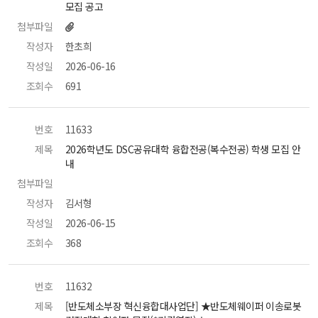
모집 공고 
첨부파일
작성자
 한초희 
작성일
 2026-06-16 
조회수
 691 
번호
 11633 
제목
 2026학년도 DSC공유대학 융합전공(복수전공) 학생 모집 안
내 
첨부파일
 
작성자
 김서형 
작성일
 2026-06-15 
조회수
 368 
번호
 11632 
제목
 [반도체소부장 혁신융합대사업단] ★반도체웨이퍼 이송로봇 