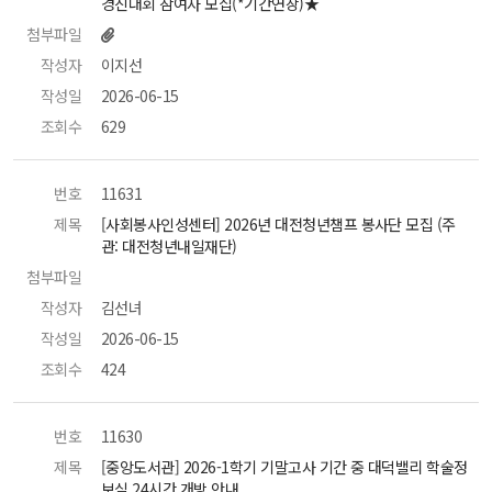
경진대회 참여자 모집(*기간연장)★ 
첨부파일
작성자
 이지선 
작성일
 2026-06-15 
조회수
 629 
번호
 11631 
제목
 [사회봉사인성센터] 2026년 대전청년챔프 봉사단 모집 (주
관: 대전청년내일재단) 
첨부파일
 
작성자
 김선녀 
작성일
 2026-06-15 
조회수
 424 
번호
 11630 
제목
 [중앙도서관] 2026-1학기 기말고사 기간 중 대덕밸리 학술정
보실 24시간 개방 안내 