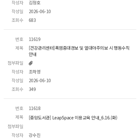
작성자
 김정호 
작성일
 2026-06-10 
조회수
 683 
번호
 11619 
제목
 [건강관리센터]폭염중대경보 및 열대야주의보 시 행동수칙 
안내 
첨부파일
작성자
 조하영 
작성일
 2026-06-10 
조회수
 349 
번호
 11618 
제목
 [중앙도서관] LeapSpace 이용교육 안내_6.16.(화) 
첨부파일
 
작성자
 강수진 