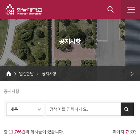
한남대학교
통
합
 공지사항 
검
색
 열린한남 
 공지사항 
HOME
크 
 공지사항 
공
유
총 
11,766건
의 게시물이 있습니다.
페이지 
7
/393