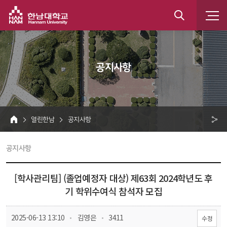
한남대학교
통
합
 공지사항 
검
색
 열린한남 
 공지사항 
HOME
크 
 공지사항 
공
유
[학사관리팀] (졸업예정자 대상) 제63회 2024학년도 후
기 학위수여식 참석자 모집
 
 
 2025-06-13 13:10
 김영은
 3411
수정