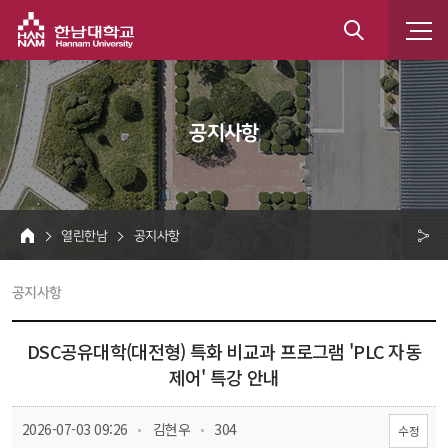
한남대학교
통
합
 공지사항 
검
색
 열린한남 
 공지사항 
HOME
크 
 공지사항 
공
유
DSC공유대학(대전형) 특화 비교과 프로그램 'PLC 자동
제어' 특강 안내
 
 
 2026-07-03 09:26
 김현우
 304
수정