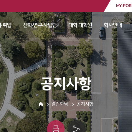
MY-POR
대학교
·취업
산학·연구·사업단
대학·대학원
학사안내
 
 
 
 
 공지사항 
 열린한남 
 공지사항 
HOME
인
링