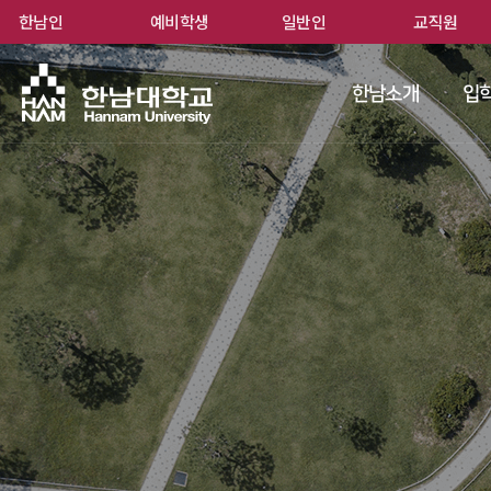
한남인
예비학생
일반인
교직원
한남
한남소개
입학
 