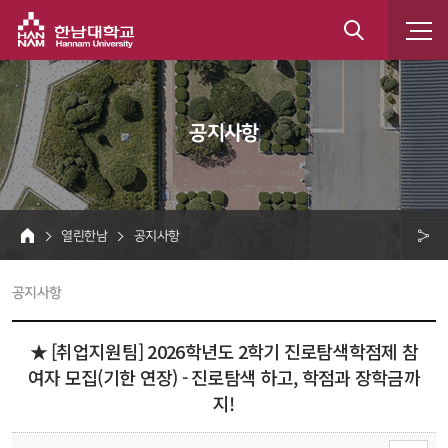
한남대학교
통
합
 공지사항 
검
색
 열린한남 
 공지사항 
HOME
크 
 공지사항 
공
유
★ [취업지원팀] 2026학년도 2학기 진로탐색학점제 참
여자 모집(기한 연장) - 진로탐색 하고, 학점과 장학금까
지!