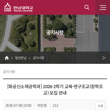
한남대학교
통
합
 공지사항 
검
색
 열린한남 
 공지사항 
HOME
크 
 공지사항 
공
유
[화공신소재공학과] 2026-2학기 교육·연구조교(장학조
교) 모집 안내
 
 
 2026-07-08 10:00
 박민종
 212
수정