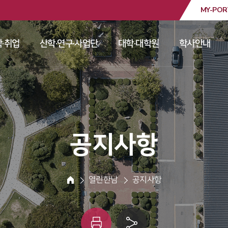
MY-POR
대학교
·취업
산학·연구·사업단
대학·대학원
학사안내
 
 
 
 
 공지사항 
 열린한남 
 공지사항 
HOME
인
링