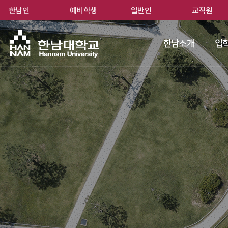
한남인
예비학생
일반인
교직원
한남
한남소개
입학
 