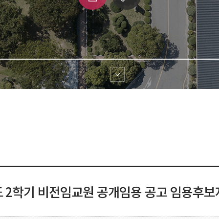
쇄
크 
공유
도 2학기 비전임교원 공개임용 공고 임용후보자