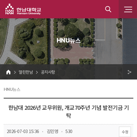
한남대학교
통
합
 HNU뉴스 
검
색
 열린한남 
 공지사항 
HOME
크 
 HNU뉴스 
공
유
한남대 2026년 교무위원, 개교70주년 기념 발전기금 기
탁 
 
 
 2026-07-03 15:36
 김민영
 530
수정