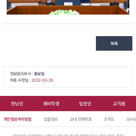
목록
 정보관리부서 : 
홍보팀
 최종 수정일 : 
 2022-03-29 
한남인
예비학생
일반인
교직원
개인정보처리방침
입찰정보
교내 전화번호
조직도
오시는