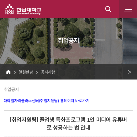
한남대학교
통
합
 취업공지 
검
색
 열린한남 
 공지사항 
HOME
크 
 취업공지 
공
유
대학일자리플러스센터(취업지원팀) 홈페이지 바로가기
 
[취업지원팀] 졸업생 특화프로그램 1인 미디어 유튜버
로 성공하는 법 안내