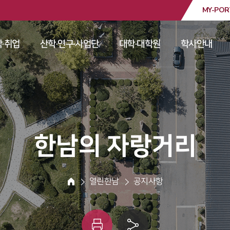
MY-POR
대학교
·취업
산학·연구·사업단
대학·대학원
학사안내
 
 
 
 
 한남의 자랑거리 
 열린한남 
 공지사항 
HOME
인
링