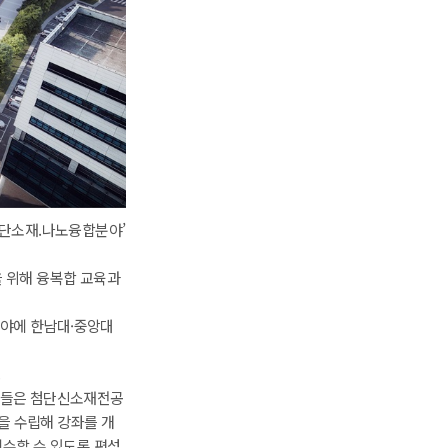
첨단소재.나노융합분야’ 
을 위해 융복합 교육과
분야에 한남대·중앙대
.
대학들은 첨단신소재전공
을 수립해 강좌를 개
이수할 수 있도록 편성