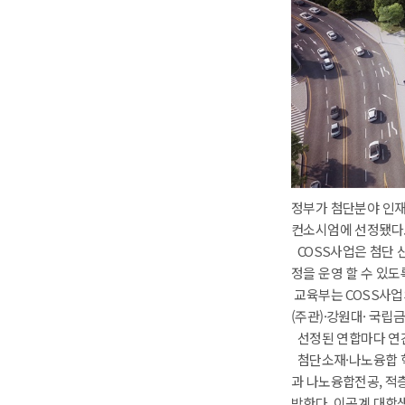
정부가 첨단분야 인재 
컨소시엄에 선정됐다
 COSS사업은 첨단
정을 운영 할 수 있도
 교육부는 COSS사
(주관)·강원대· 국
 선정된 연합마다 연간 
 첨단소재·나노융합 
과 나노융합전공, 적
방한다. 이공계 대학