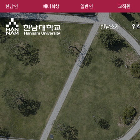
한남인
예비학생
일반인
교직원
한남
한남소개
입학
 