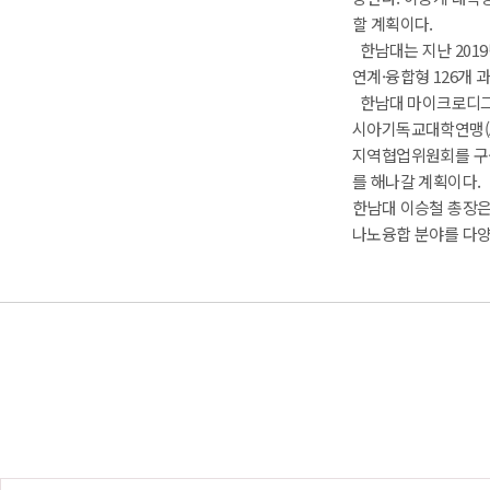
할 계획이다.
 한남대는 지난 201
연계·융합형 126개 
 한남대 마이크로디그
시아기독교대학연맹(AC
지역협업위원회를 구성
를 해나갈 계획이다.
 한남대 이승철 총장
나노융합 분야를 다양