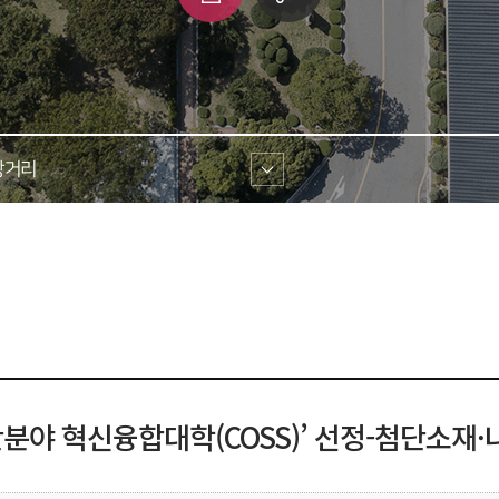
쇄
크 
공유
거리 
단분야 혁신융합대학(COSS)’ 선정-첨단소재