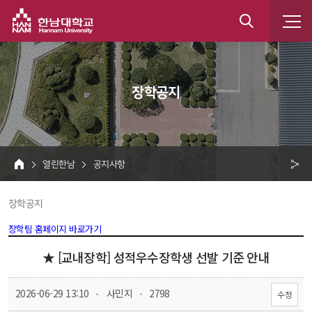
한남대학교
통
합
 장학공지 
검
색
 열린한남 
 공지사항 
HOME
크 
 장학공지 
공
유
장학팀 홈페이지 바로가기
★ [교내장학] 성적우수장학생 선발 기준 안내
 
 
 2026-06-29 13:10
 사민지
 2798
수정