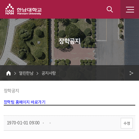
한남대학교
통
합
 장학공지 
검
색
 열린한남 
 공지사항 
HOME
크 
 장학공지 
공
유
장학팀 홈페이지 바로가기
 
 
 1970-01-01 09:00
수정