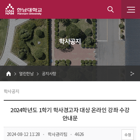
한남대학교
통
합
 학사공지 
검
색
 열린한남 
 공지사항 
HOME
크 
 학사공지 
공
유
2024학년도 1학기 학사경고자 대상 온라인 강좌 수강 
안내문
 
 
 2024-08-12 11:28
 학사관리팀
 4626
수정