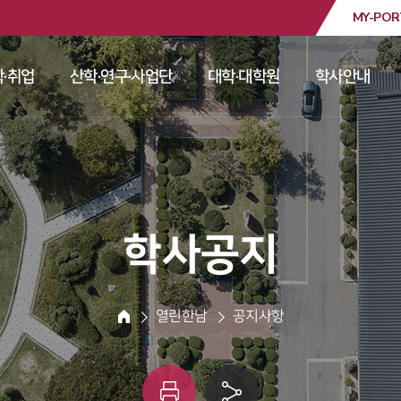
MY-POR
대학교
·취업
산학·연구·사업단
대학·대학원
학사안내
 
 
 
 
 학사공지 
 열린한남 
 공지사항 
HOME
인
링