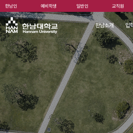
한남인
예비학생
일반인
교직원
한남
한남소개
입학
 