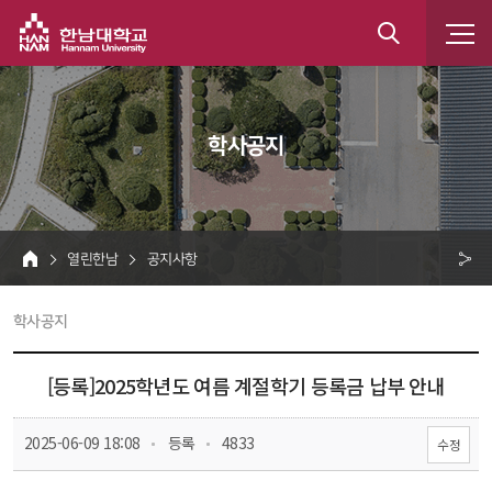
한남대학교
통
합
 학사공지 
검
색
 열린한남 
 공지사항 
HOME
크 
 학사공지 
공
유
[등록]2025학년도 여름 계절학기 등록금 납부 안내
 
 
 2025-06-09 18:08
 등록
 4833
수정