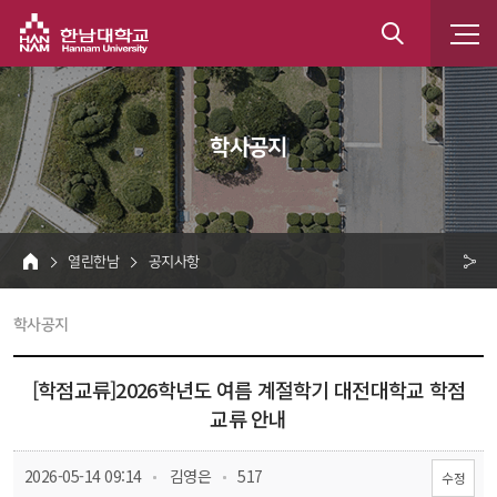
한남대학교
통
합
 학사공지 
검
색
 열린한남 
 공지사항 
HOME
크 
 학사공지 
공
유
[학점교류]2026학년도 여름 계절학기 대전대학교 학점
교류 안내
 
 
 2026-05-14 09:14
 김영은
 517
수정