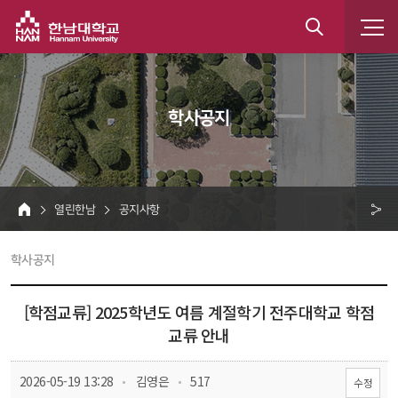
한남대학교
통
합
 학사공지 
검
색
 열린한남 
 공지사항 
HOME
크 
 학사공지 
공
유
[학점교류] 2025학년도 여름 계절학기 전주대학교 학점
교류 안내
 
 
 2026-05-19 13:28
 김영은
 517
수정