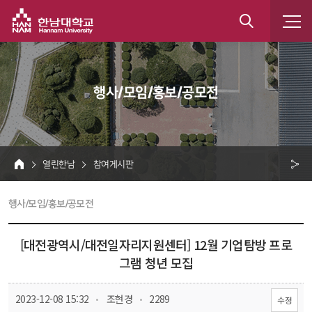
한남대학교
통
합
 행사/모임/홍보/공모전 
검
색
 열린한남 
 참여게시판 
HOME
크 
 행사/모임/홍보/공모전 
공
유
[대전광역시/대전일자리지원센터] 12월 기업탐방 프로
그램 청년 모집
 
 
 2023-12-08 15:32
 조현경
 2289
수정