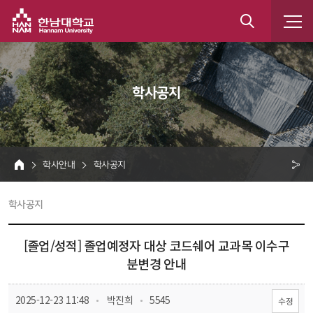
한남대학교
통
합
 학사공지 
검
색
 학사안내 
 학사공지 
HOME
크 
 학사공지 
공
유
[졸업/성적] 졸업예정자 대상 코드쉐어 교과목 이수구
분변경 안내
 
 
 2025-12-23 11:48
 박진희
 5545
수정