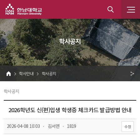
한남대학교
통
합
 학사공지 
검
색
 학사안내 
 학사공지 
HOME
크 
 학사공지 
공
유
2026학년도 신(편)입생 학생증 체크카드 발급방법 안내
 
 
 2026-04-08 10:03
 김서연
 1819
수정