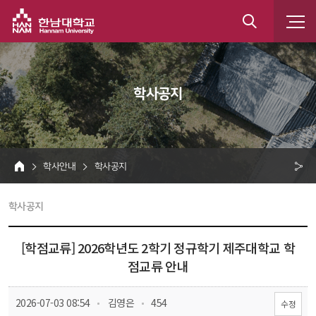
한남대학교
통
합
 학사공지 
검
색
 학사안내 
 학사공지 
HOME
크 
 학사공지 
공
유
[학점교류] 2026학년도 2학기 정규학기 제주대학교 학
점교류 안내
 
 
 2026-07-03 08:54
 김영은
 454
수정