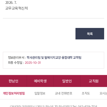
2026. 7.
교무교육혁신처
목록
 정보관리부서 : 
학사관리팀 및 탈메이지교양·융합대학 교학팀
 최종 수정일 : 
 2025-10-31 
한남인
예비학생
일반인
교직원
개인정보처리방침
입찰정보
교내 전화번호
조직도
오시는
(34430) 대전광역시 대덕구 한남로 70 한남대학교
Tel. 042-629-7114