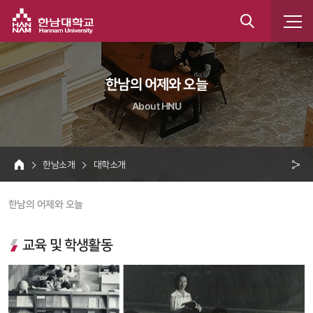
한남대학교
통
합
 한남의 어제와 오늘 
검
About HNU
색
 한남소개 
 대학소개 
HOME
크 
 한남의 어제와 오늘 
공
유
교육 및 학생활동