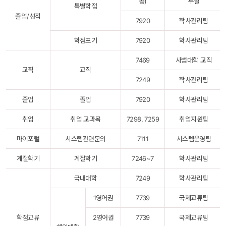
공)
무실
특별학점
졸업/성적
7920
학사관리팀
학점포기
7920
학사관리팀
7469
사범대학 교직
교직
교직
7249
학사관리팀
졸업
졸업
7920
학사관리팀
취업
취업 교과목
7298, 7259
취업지원팀
마이포털
시스템관련문의
7111
시스템운영팀
계절학기
계절학기
7246~7
학사관리팀
국내대학
7249
학사관리팀
1영어권
7739
국제교류팀
학점교류
2영어권
7739
국제교류팀