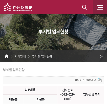
한남대학교
통
합
 부서별 업무현황 
검
색
 학사안내 
 부서별 업무현황 
HOME
크 
 부서별 업무현황 
공
유
업무내용
전화번호
(042-629-
업무담당 부서
xxxx)
대분류
소분류