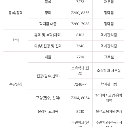
등록
7273
재무팀
등록/장학
장학
7260, 8355
장학팀
학자금 대출
7260, 7938
장학팀
휴학 및 복학(자퇴)
8103
학사관리팀
학적
다(부)전공 및 전과
7248
학사관리팀
채플
7714
교목실
소속학과(전
소속학과 사무실
공)
전공(필수,선택)
수강신청
7246~7
학사관리팀
탈메이지교양·융합
교양(필수, 선택)
7304, 8054
대학
온라인 교과목
8210
원격교육지원센터
주관학과(전
주관학과(전공) 사