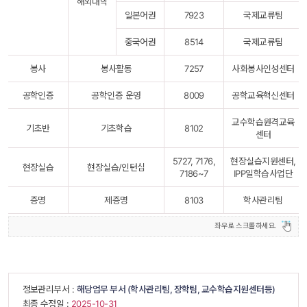
해외대학
일본어권
7923
국제교류팀
중국어권
8514
국제교류팀
봉사
봉사활동
7257
사회봉사인성센터
공학인증
공학인증 운영
8009
공학교육혁신센터
교수학습원격교육
기초반
기초학습
8102
센터
5727, 7176, 
현장실습지원센터, 
현장실습
현장실습/인턴십
7186~7
IPP일학습사업단
증명
제증명
8103
학사관리팀
 정보관리부서 : 
해당업무 부서 (학사관리팀, 장학팀, 교수학습지원센터등)
 최종 수정일 : 
 2025-10-31 