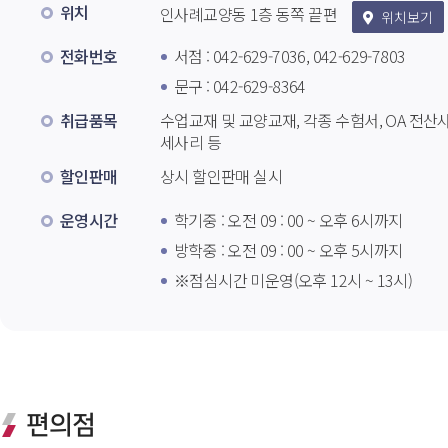
위치
 인사례교양동 1층 동쪽 끝편 
 위치보기
전화번호
서점 : 042-629-7036, 042-629-7803
문구 : 042-629-8364
취급품목
수업교재 및 교양교재, 각종 수험서, OA 전
세사리 등
할인판매
상시 할인판매 실시
운영시간
학기중 : 오전 09 : 00 ~ 오후 6시까지
방학중 : 오전 09 : 00 ~ 오후 5시까지 
※점심시간 미운영(오후 12시 ~ 13시)
편의점 