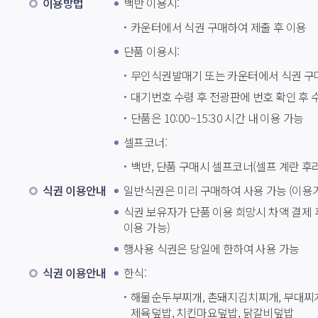
이용방법
백반 이용시: 
카운터에서 식권 구매하여 제출 후 이용
단품 이용시: 
무인식권발매기 또는 카운터에서 식권 구
대기번호 수령 후 전광판에 번호 확인 후 
단품은 10:00~15:30 시간 내 이용 가능
셀프코너: 
백반, 단품 구매시 셀프코너(셀프 계란 후라
식권 이용안내
일반식권은 미리 구매하여 사용 가능 (이용기
식권 보유자가 단품 이용 희망시 차액 결제 후 
이용 가능)
행사용 식권은 당일에 한하여 사용 가능
식권 이용안내
한식: 
해물순두부찌개, 촌돼지김치찌개, 부대찌
 제육덮밥, 치킨마요덮밥, 닭갈비덮밥