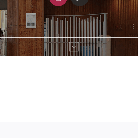
쇄
크 
공유