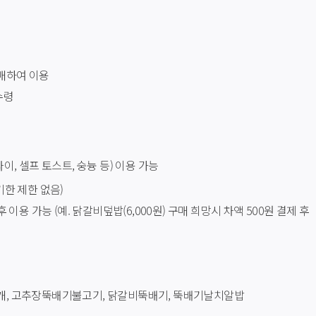
매하여 이용
수령
이, 셀프 토스트, 숭늉 등) 이용 가능
한 제한 없음)
이용 가능 (예. 닭갈비덮밥(6,000원) 구매 희망시 차액 500원 결제 후 
개, 고추장뚝배기불고기, 닭갈비뚝배기, 뚝배기날치알밥