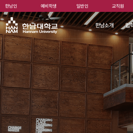
한남인
예비학생
일반인
교직원
한남
한남소개
입학
 