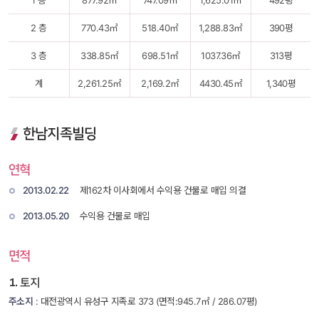
1 층
877.92㎡
747.09㎡ 
1,625.01㎡ 
492평
2 층
770.43㎡
518.40㎡ 
1,288.83㎡
390평
3 층
338.85㎡
698.51㎡ 
1037.36㎡
313평
계
2,261.25㎡
2,169.2㎡
4430.45㎡
1,340평
한남지족빌딩
연혁
2013.02.22
 제162차 이사회에서 수익용 건물로 매입 의결 
2013.05.20
 수익용 건물로 매입 
면적
1. 토지
주소지
 : 대전광역시 유성구 지족로 373 (면적:945.7㎡ / 286.07평)