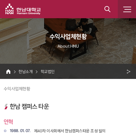
한남대학교
통
합
 수익사업체현황 
검
About HNU
색
 한남소개 
 학교법인 
HOME
크 
 수익사업체현황 
공
유
한남 캠퍼스 타운
연혁
1988. 01. 07. 
제40차 이사회에서 한남캠퍼스타운 조성 발의