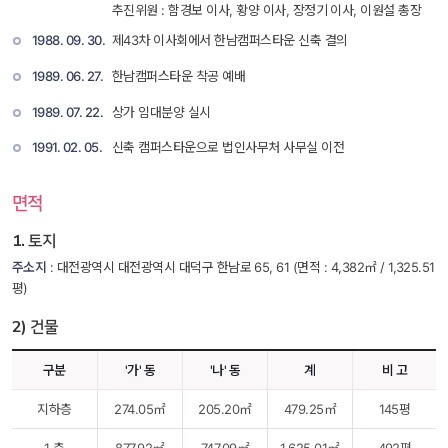
추진위원 : 함경보 이사, 황양 이사, 장정기 이사, 이원설 총장
1988. 09. 30. 
 제43차 이사회에서 한남캠퍼스타운 신축 결의 
1989. 06. 27. 
 한남캠퍼스타운 착공 예배 
1989. 07. 22. 
 상가 임대분양 실시 
1991. 02. 05. 
 신축 캠퍼스타운으로 법인사무처 사무실 이전 
면적
1. 토지
주소지
 : 대전광역시 대전광역시 대덕구 한남로 65, 61 (면적 : 4,382㎡ / 1,325.51
평)
2) 건물
구분
'가' 동
'나' 동
계
비 고
지하층
274.05㎡
205.20㎡ 
479.25㎡
145평