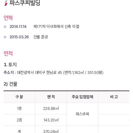
파스쿠찌빌딩
연혁
2014.11.14
 제171차 이사회에서 신축 의결 
2015.03.26
 건물 준공 
면적
1. 토지
주소지
 : 대전광역시 대덕구 한남로 45 (면적:1,162㎡ / 351.50평)
2) 건물
구 분
면 적
주요 입점업체
비 고
1층
226.88㎡
파스쿠찌
2층
143.20㎡
계
370.08㎡