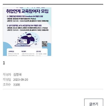
1
작성자
 김창국
작성일
 2023-09-20
조회수
 3108
글쓰기