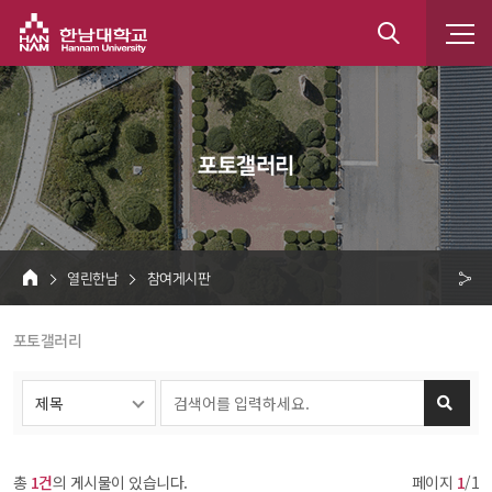
1234 
한남대학교
통
합
검
 포토갤러리 
색
 열린한남 
 참여게시판 
HOME
크 
 포토갤러리 
공
유
총 
1건
의 게시물이 있습니다.
페이지 
1
/1