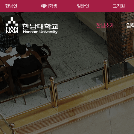
한남인
예비학생
일반인
교직원
한남
한남소개
입학
 