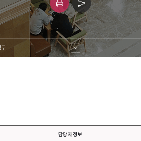
인
링
쇄
크 
공유
구 
담당자 정보