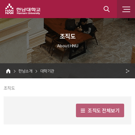
한남대학교
통
합
 조직도 
검
About HNU
색
 한남소개 
 대학기관 
HOME
크 
 조직도 
공
유
조직도 전체보기