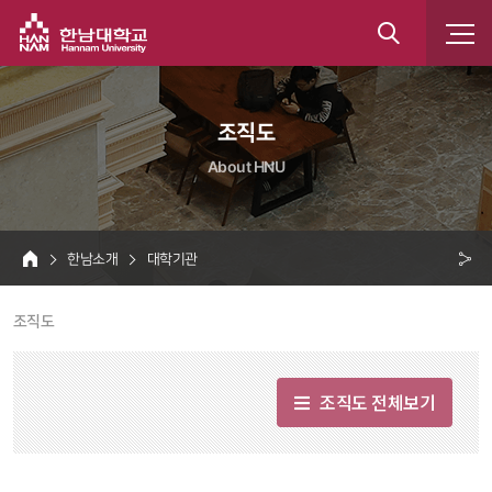
한남대학교
통
합
 조직도 
검
About HNU
색
 한남소개 
 대학기관 
HOME
크 
 조직도 
공
유
조직도 전체보기