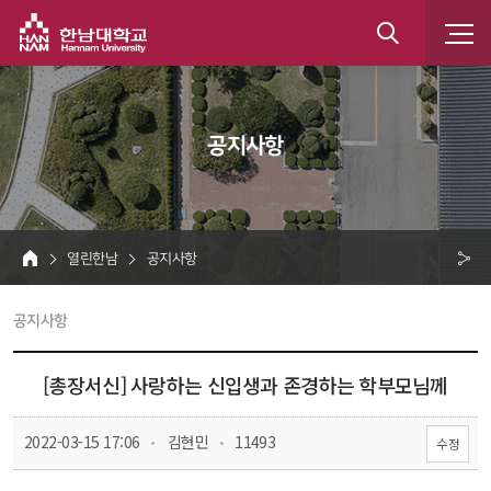
한남대학교
통
합
 공지사항 
검
색
 열린한남 
 공지사항 
HOME
크 
 공지사항 
공
유
[총장서신] 사랑하는 신입생과 존경하는 학부모님께
 
 
 2022-03-15 17:06
 김현민
 11493
수정