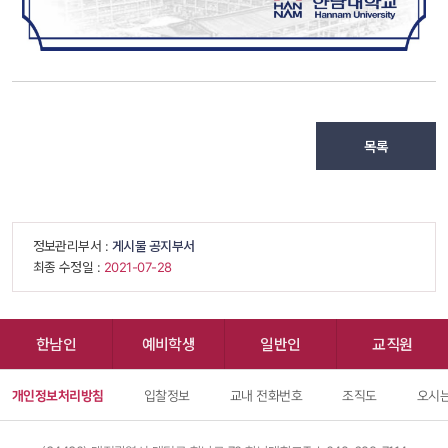
목록
 정보관리부서 : 
게시물 공지부서
 최종 수정일 : 
 2021-07-28 
한남인
예비학생
일반인
교직원
개인정보처리방침
입찰정보
교내 전화번호
조직도
오시는