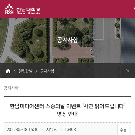
한남대학교
 공지사항 
 열린한남 
 공지사항 
HOME
크 
 공지사항 
공
유
한남미디어센터 스승의날 이벤트 '사연 읽어드립니다' 
영상 안내
 
 
 2022-05-18 15:10
 서유정
 13403
수정