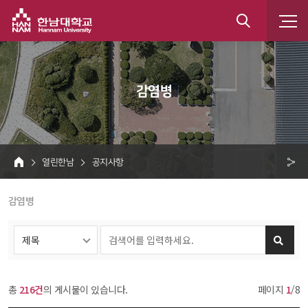
한남대학교
통
합
 감염병 
검
색
 열린한남 
 공지사항 
HOME
크 
 감염병 
공
유
총 
216건
의 게시물이 있습니다.
페이지 
1
/8