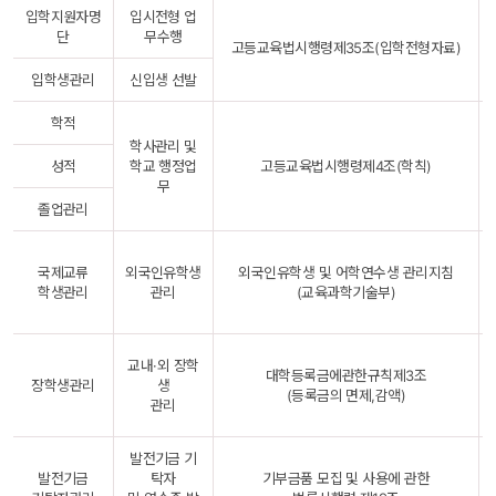
입학지원자명
입시전형 업
단
무수행
고등교육법시행령제35조(입학전형자료)
입학생관리
신입생 선발
학적
학사관리 및
성적
학교 행정업
고등교육법시행령제4조(학칙)
무
졸업관리
국제교류
외국인유학생
외국인유학생 및 어학연수생 관리지침
학생관리
관리
(교육과학기술부)
교내·외 장학
대학등록금에관한규칙제3조
장학생관리 
생
(등록금의 면제,감액)
관리
발전기금 기
발전기금
탁자
기부금품 모집 및 사용에 관한