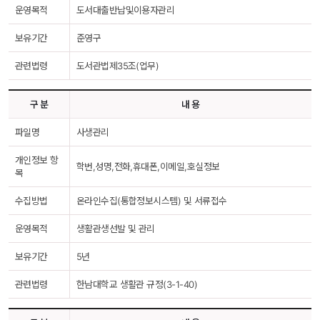
운영목적
도서대출반납및이용자관리
보유기간
준영구
관련법령
도서관법제35조(업무)
구 분
내 용
파일명
사생관리
개인정보 항
학번,성명,전화,휴대폰,이메일,호실정보
목
수집방법
온라인수집(통합정보시스템) 및 서류접수
운영목적
생활관생선발 및 관리
보유기간
5년
관련법령
한남대학교 생활관 규정(3-1-40)