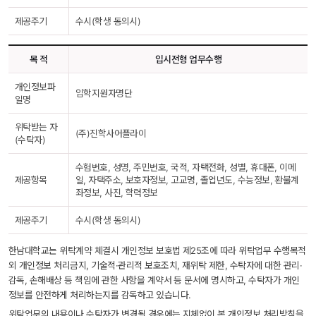
제공주기
수시(학생 동의시)
목 적
입시전형 업무수행
개인정보파
입학지원자명단
일명
위탁받는 자 
(주)진학사어플라이
(수탁자)
수험번호, 성명, 주민번호, 국적, 자택전화, 성별, 휴대폰, 이메
제공항목
일, 자택주소, 보호자정보, 고교명, 졸업년도, 수능정보, 환불계
좌정보, 사진, 학력정보
제공주기
수시(학생 동의시)
한남대학교는 위탁계약 체결시 개인정보 보호법 제25조에 따라 위탁업무 수행목적 
외 개인정보 처리금지, 기술적·관리적 보호조치, 재위탁 제한, 수탁자에 대한 관리·
감독, 손해배상 등 책임에 관한 사항을 계약서 등 문서에 명시하고, 수탁자가 개인
정보를 안전하게 처리하는지를 감독하고 있습니다.
위탁업무의 내용이나 수탁자가 변경될 경우에는 지체없이 본 개인정보 처리방침을 