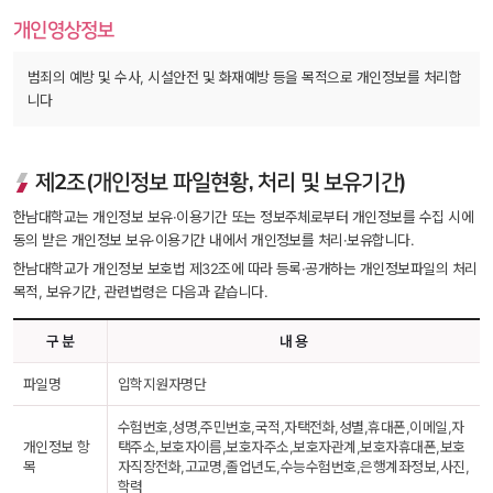
개인영상정보
범죄의 예방 및 수사, 시설안전 및 화재예방 등을 목적으로 개인정보를 처리합
니다
제2조(개인정보 파일현황, 처리 및 보유기간)
한남대학교는 개인정보 보유·이용기간 또는 정보주체로부터 개인정보를 수집 시에 
동의 받은 개인정보 보유·이용기간 내에서 개인정보를 처리·보유합니다.
한남대학교가 개인정보 보호법 제32조에 따라 등록·공개하는 개인정보파일의 처리
목적, 보유기간, 관련법령은 다음과 같습니다.
구 분
내 용
파일명
입학지원자명단
수험번호,성명,주민번호,국적,자택전화,성별,휴대폰,이메일,자
개인정보 항
택주소,보호자이름,보호자주소,보호자관계,보호자휴대폰,보호
목
자직장전화,고교명,졸업년도,수능수험번호,은행계좌정보,사진,
학력