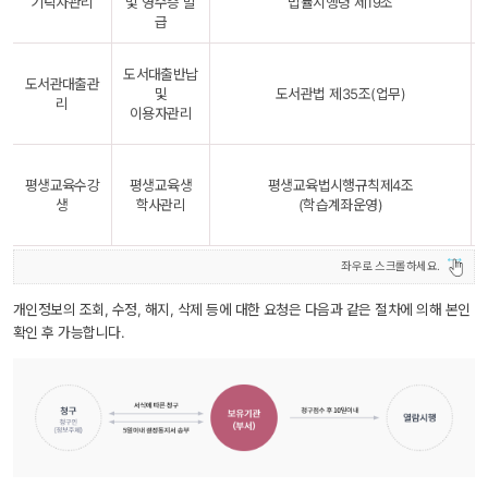
기탁자관리
및 영수증 발
법률시행령 제19조
급
도서대출반납 
도서관대출관
및
도서관법 제35조(업무)
리
이용자관리
평생교육수강
평생교육생
평생교육법시행규칙제4조
생
학사관리
(학습계좌운영)
개인정보의 조회, 수정, 해지, 삭제 등에 대한 요청은 다음과 같은 절차에 의해 본인
확인 후 가능합니다.