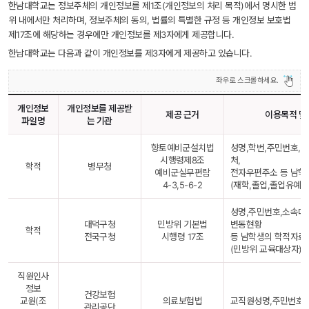
한남대학교는 정보주체의 개인정보를 제1조(개인정보의 처리 목적)에서 명시한 범
위 내에서만 처리하며, 정보주체의 동의, 법률의 특별한 규정 등 개인정보 보호법 
제17조에 해당하는 경우에만 개인정보를 제3자에게 제공합니다.
한남대학교는 다음과 같이 개인정보를 제3자에게 제공하고 있습니다.
개인정보 
개인정보를 제공받
제공 근거
이용목적 및
파일명
는 기관
향토예비군설치법
성명,학번,주민번호,
시행령제8조
처,
학적
병무청
예비군실무편람
전자우편주소 등 남학
4-3,5-6-2
(재학,졸업,졸업유예자
성명,주민번호,소속대
대덕구청
민방위 기본법
변동현황
학적
전국구청
시행령 17조
 등 남학생의 학적자료(
(민방위 교육대상자)
직원인사
정보
건강보험
교원(조
의료보험법
교직원성명,주민번호
관리공단