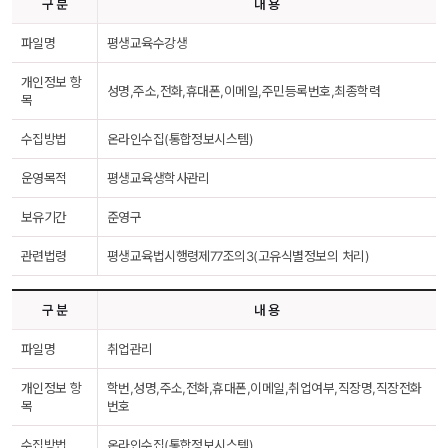
구 분
내 용
파일명
평생교육수강생
개인정보 항
성명,주소,전화,휴대폰,이메일,주민등록번호,최종학력
목
수집방법
온라인수집(통합정보시스템)
운영목적
평생교육생학사관리
보유기간
준영구
관련법령
평생교육법시행령제77조의3(고유식별정보의 처리)
구 분
내 용
파일명
취업관리
개인정보 항
학번,성명,주소,전화,휴대폰,이메일,취업여부,직장명,직장전화
목
번호
수집방법
온라인수집(통합정보시스템)