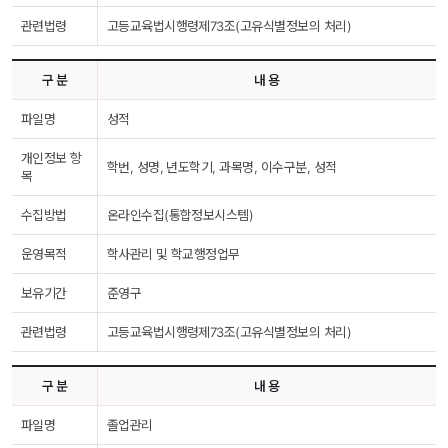
관련법령
고등교육법시행령제73조(고유식별정보의 처리)
구 분
내 용
파일명
성적
개인정보 항
학번, 성명, 년도학기, 과목명, 이수구분, 성적
목
수집방법
온라인수집(통합정보시스템)
운영목적
학사관리 및 학교행정업무
보유기간
준영구
관련법령
고등교육법시행령제73조(고유식별정보의 처리)
구 분
내 용
파일명
졸업관리