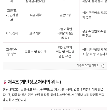
리
장학금지원기관
적상태,성적 등의 정보
교원(조
성명,주민번호,강의과
교)인사정
각급 대학
공문요청
회 정보
보
고등교육법
성명,주민번호,수강과
학적,성적
교류 대학
시행령제4조
류 정보
(학칙)
행정권한의
교원자격
성명,생년월일,자격증
교육부 및 타기관
위임 및 위탁에
증 정보
조,항,호 등 교원자격
관한 규정
제4조(개인정보처리의 위탁)
한남대학교는 보유하고 있는 개인정보를 자체처리 하며, 별도 위탁관리하지 않습니
다. 단, 다음과 같은 경우 해당 목적을 위해 최소한으로 개인정보 처리업무를 위탁 
운영하고 있습니다.