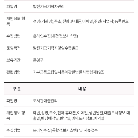
파일명
발전기금기탁자관리
개인정보 항
성명(기관명),주소,전화,휴대폰,이메일,주민(사업자)등록번호
목
수집방법
온라인수집(통합정보시스템)
운영목적
발전기금기탁자및영수증발급
보유기간
준영구
관련법령
기부금품모집및사용에관한법률시행령제19조
구 분
내 용
파일명
도서관대출관리
개인정보 항
학번,성명,주소,전화,휴대폰,이메일,생년월일,대출도서정보,대
목
출일,반납예정일,반납일,예약도서정보,예약일
수집방법
온라인수집(통합정보시스템) 및 서류접수