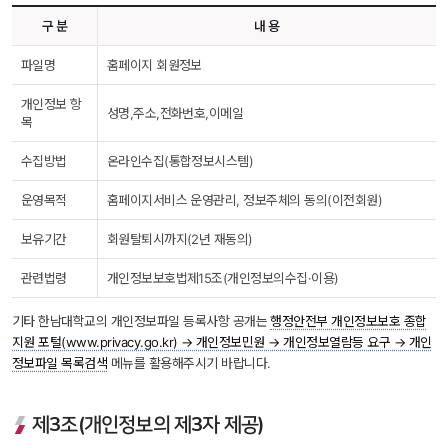
구 분
내 용
파일명
홈페이지 회원정보
개인정보 항
성명,주소,전화번호,이메일
목
수집방법
온라인수집(통합정보시스템)
운영목적
홈페이지서비스 운영관리, 정보주체의 동의(이전회원)
보유기간
회원탈퇴시까지(2년 재동의)
관련법령
개인정보보호법제15조(개인정보의수집·이용)
기타 한남대학교의 개인정보파일 등록사항 공개는 
행정안전부 개인정보보호 종합
지원 포털(www.privacy.go.kr) → 개인정보민원 → 개인정보열람등 요구 → 개인
정보파일 목록검색
 메뉴를 활용해주시기 바랍니다.
제3조(개인정보의 제3자 제공)