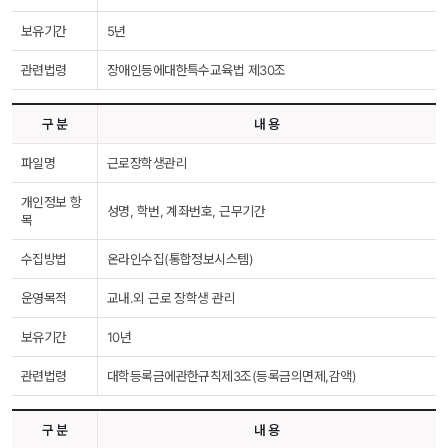
보유기간
5년
관련법령
장애인등에대한특수교육법 제30조
구 분
내 용
파일명
근로장학생관리
개인정보 항
성명, 학번, 계좌번호, 근무기간
목
수집방법
온라인수집(통합정보시스템)
운영목적
교내.외 근로 장학생 관리
보유기간
10년
관련법령
대학등록금에관한규칙제3조(등록금의면제,감액)
구 분
내 용