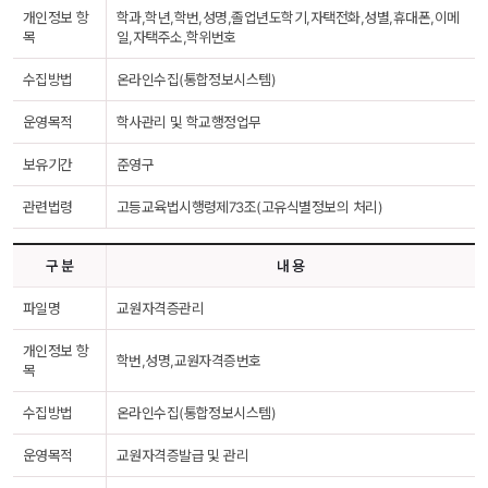
개인정보 항
학과,학년,학번,성명,졸업년도학기,자택전화,성별,휴대폰,이메
목
일,자택주소,학위번호
수집방법
온라인수집(통합정보시스템)
운영목적
학사관리 및 학교행정업무
보유기간
준영구
관련법령
고등교육법시행령제73조(고유식별정보의 처리)
구 분
내 용
파일명
교원자격증관리
개인정보 항
학번,성명,교원자격증번호
목
수집방법
온라인수집(통합정보시스템)
운영목적
교원자격증발급 및 관리