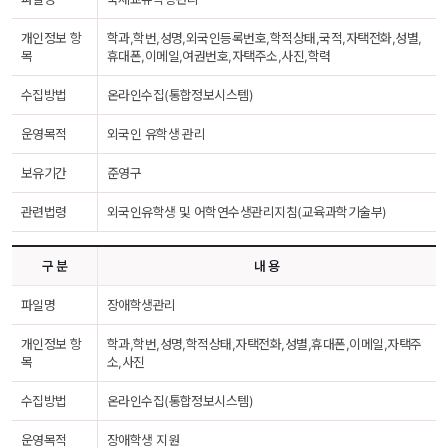
개인정보 항
학과,학번,성명,외국인등록번호,학적상태,국적,자택전화,성별,
목
휴대폰,이메일,여권번호,자택주소,사진,학력
수집방법
온라인수집(통합정보시스템)
운영목적
외국인 유학생 관리
보유기간
준영구
관련법령
외국인유학생 및 어학연수생관리지침(교육과학기술부)
구 분
내 용
파일명
장애학생관리
개인정보 항
학과,학번,성명,학적상태,자택전화,성별,휴대폰,이메일,자택주
목
소,사진
수집방법
온라인수집(통합정보시스템)
운영목적
장애학생 지원