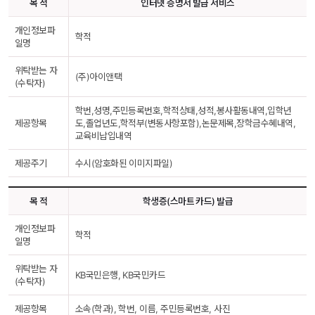
목 적
인터넷 증명서 발급 서비스
개인정보파
학적
일명
위탁받는 자 
(주)아이앤택
(수탁자)
학번,성명,주민등록번호,학적상태,성적,봉사활동내역,입학년
제공항목
도,졸업년도,학적부(변동사항포함),논문제목,장학금수혜내역,
교육비납입내역
제공주기
수시(암호화된 이미지파일)
목 적
학생증(스마트 카드) 발급
개인정보파
학적
일명
위탁받는 자 
KB국민은행, KB국민카드
(수탁자)
제공항목
소속(학과), 학번, 이름, 주민등록번호, 사진