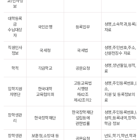
교)인사정
보
대학등록
금
성명,소속학과,등록금
국민은행
등록업무
수납대상
자료
자
직원인사
성명,주민번호,주소,
국세청
국세법
정보
산원천징수 자료
성명,생년월일,성적,
학적
각급학교
공문요청
료
고등교육법
성명,주민등록번호,출
입학지원
한국대학
시행령
소,
자명단
교육협의회
제42조
지원 및 등록정보의 
제42조의2
료
한국장학재단
성명,주민등록번호,년도
장학생관
한국장학재단
설립등에
성적,등록내역,장학내
리
관한법률
학금 정보
장학생관
보훈청,소방대 등
년도,학기,학년,학과
공문요청