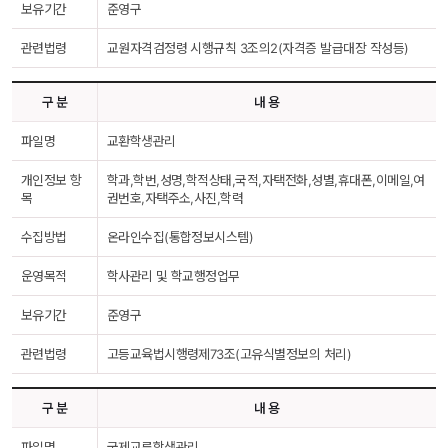
보유기간
준영구
관련법령
교원자격검정령 시행규칙 3조의2(자격증 발급대장 작성등)
구 분
내 용
파일명
교환학생관리
개인정보 항
학과,학번,성명,학적상태,국적,자택전화,성별,휴대폰,이메일,여
목
권번호,자택주소,사진,학력
수집방법
온라인수집(통합정보시스템)
운영목적
학사관리 및 학교행정업무
보유기간
준영구
관련법령
고등교육법시행령제73조(고유식별정보의 처리)
구 분
내 용
파일명
국제교류학생관리