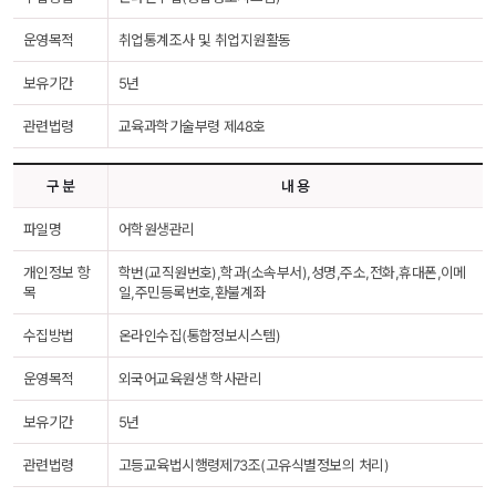
운영목적
취업통계조사 및 취업지원활동
보유기간
5년
관련법령
교육과학기술부령 제48호
구 분
내 용
파일명
어학원생관리
개인정보 항
학번(교직원번호),학과(소속부서),성명,주소,전화,휴대폰,이메
목
일,주민등록번호,환불계좌
수집방법
온라인수집(통합정보시스템)
운영목적
외국어교육원생 학사관리
보유기간
5년
관련법령
고등교육법시행령제73조(고유식별정보의 처리)