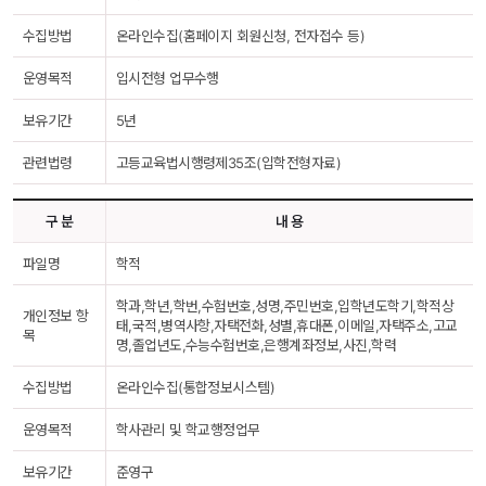
수집방법
온라인수집(홈페이지 회원신청, 전자접수 등)
운영목적
입시전형 업무수행
보유기간
5년
관련법령
고등교육법시행령제35조(입학전형자료)
구 분
내 용
파일명
학적
학과,학년,학번,수험번호,성명,주민번호,입학년도학기,학적상
개인정보 항
태,국적,병역사항,자택전화,성별,휴대폰,이메일,자택주소,고교
목
명,졸업년도,수능수험번호,은행계좌정보,사진,학력
수집방법
온라인수집(통합정보시스템)
운영목적
학사관리 및 학교행정업무
보유기간
준영구