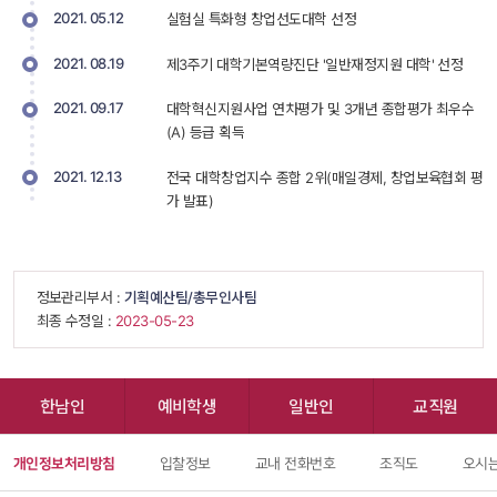
2021. 05.12
실험실 특화형 창업선도대학 선정 
2021. 08.19
제3주기 대학기본역량진단 '일반재정지원 대학' 선정 
2021. 09.17
대학혁신지원사업 연차평가 및 3개년 종합평가 최우수
(A) 등급 획득 
2021. 12.13
전국 대학창업지수 종합 2위(매일경제, 창업보육협회 평
가 발표) 
 정보관리부서 : 
기획예산팀/총무인사팀
 최종 수정일 : 
 2023-05-23 
한남인
예비학생
일반인
교직원
개인정보처리방침
입찰정보
교내 전화번호
조직도
오시는