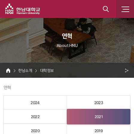
한남대학교
통
합
 연혁 
검
About HNU
색
 한남소개 
 대학정보 
HOME
크 
 연혁 
공
유
2024
2023
2022
2021
2020
2019