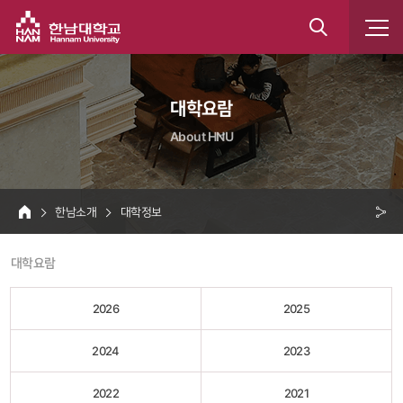
한남대학교
통
합
 대학요람 
검
About HNU
색
 한남소개 
 대학정보 
HOME
크 
 대학요람 
공
유
2026
2025
2024
2023
2022
2021