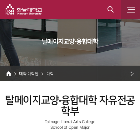
한남대학교
통
합
 탈메이지교양·융합대학 
검
색
 대학·대학원 
 대학 
HOME
크 
공
탈메이지교양·융합대학 자유전공
유
학부
Talmage Liberal Arts College 
School of Open Major