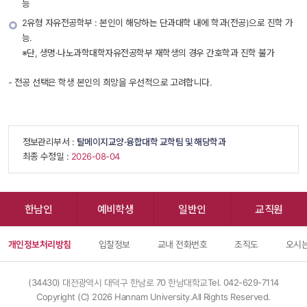
능
2유형 자유전공학부 : 본인이 해당하는 단과대학 내에 학과(전공)으로 진학 가
능.
 ※단, 생명·나노과학대학자유전공학부 재학생의 경우 간호학과 진학 불가
- 전공 선택은 학생 본인의 희망을 우선적으로 고려합니다.
 정보관리부서 : 
탈메이지교양·융합대학 교학팀 및 해당학과
 최종 수정일 : 
 2026-08-04 
한남인
예비학생
일반인
교직원
개인정보처리방침
입찰정보
교내 전화번호
조직도
오시는
(34430) 대전광역시 대덕구 한남로 70 한남대학교
Tel. 042-629-7114
Copyright (C) 
2026
 Hannam University.All Rights Reserved.