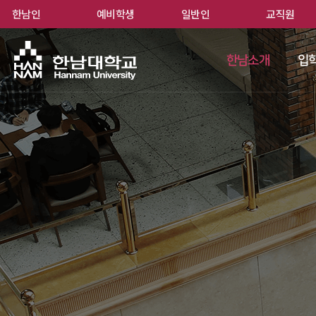
한남인
예비학생
일반인
교직원
한남
한남소개
입학
 