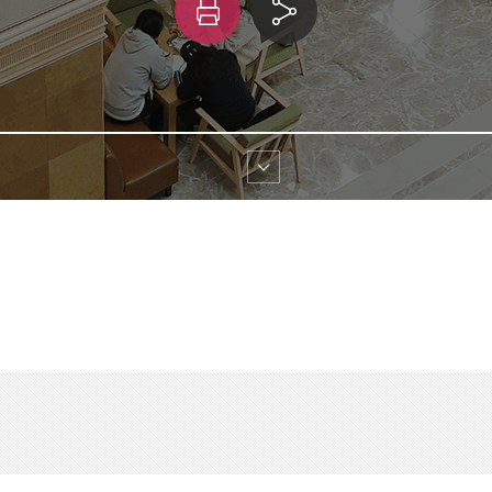
인
링
쇄
크 
공유