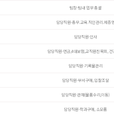
팀장-팀내 업무 총괄
담당직원-총무.교육.직인관리.제증
담당직원-인사
담당직원-연금,4대보험,교직원친목회, 
담당직원-기록물관리
담당직원-부서구매, 입찰조달
담당직원-관재(물품수리,이동)
담당직원-학과구매, 소모품