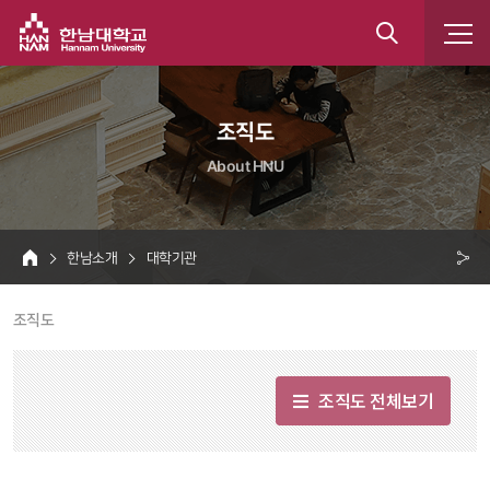
한남대학교
통
합
 조직도 
검
About HNU
색
 한남소개 
 대학기관 
HOME
크 
 조직도 
공
유
조직도 전체보기