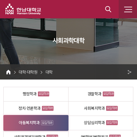
한남대학교
통
합
 사회과학대학 
검
색
 대학·대학원 
 대학 
HOME
크 
공
행정학과
경찰학과
모집학과
모집학과
유
정치·언론학과
사회복지학과
모집학과
모집학과
아동복지학과
상담심리학과
모집학과
모집학과
모집학과
모집학과