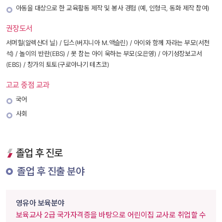
아동을 대상으로 한 교육활동 제작 및 봉사 경험 (예, 인형극, 동화 제작 참여)
권장도서
서머힐(알렉산더 닐) / 딥스(버지니아 M.액슬린) / 아이와 함께 자라는 부모(서천
석) / 놀이의 반란(EBS) / 못 참는 아이 욱하는 부모(오은영) / 아기성장보고서
(EBS) / 창가의 토토(구로야나기 테츠코) 
고교 중점 교과
국어
사회
졸업 후 진로
 졸업 후 진출 분야 
영유아 보육분야
 보육교사 2급 국가자격증을 바탕으로 어린이집 교사로 취업할 수 