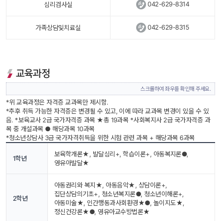
 
042-629-8314
심리검사실
 
042-629-8315
가족상담및치료실
교육과정
스크롤하여 좌우를 확인해 주세요.
 *위 교육과정은 자격증 교과목만 제시함.
 *추후 취득 가능한 자격증은 변경될 수 있고, 이에 따라 교과목 변경이 있을 수 있
음.
 *보육교사 2급 국가자격증 과목 ★총 19과목
 *사회복지사 2급 국가자격증 과
목 중 개설과목 ● 해당과목 10과목
 *청소년상담사 3급 국가자격취득을 위한 시험 관련 과목 + 해당과목 6과목
보육학개론★, 발달심리+, 학습이론+, 아동복지론●, 
1학년
영유아발달★
아동권리와 복지★, 아동음악★, 상담이론+, 
집단상담의기초+, 청소년복지론●, 청소년이해론+, 
2학년
아동미술★, 인간행동과사회환경★●, 놀이지도★, 
정신건강론★●, 영유아교수방법론★