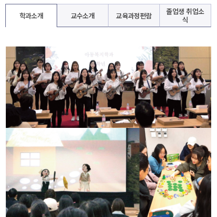
졸업생 취업소
학과소개
교수소개
교육과정편람
식