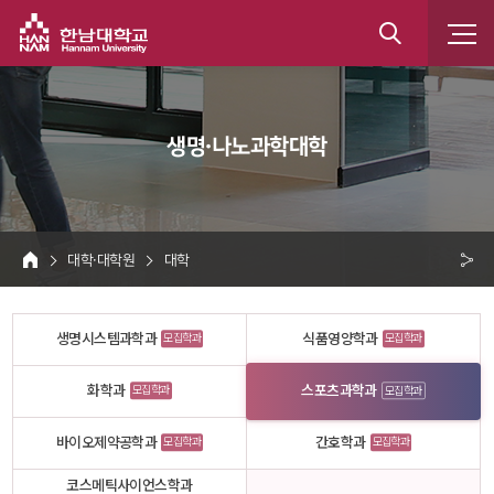
한남대학교
통
합
 생명·나노과학대학 
검
색
 대학·대학원 
 대학 
HOME
크 
공
생명시스템과학과
식품영양학과
모집학과
모집학과
유
화학과
스포츠과학과
모집학과
모집학과
바이오제약공학과
간호학과
모집학과
모집학과
코스메틱사이언스학과