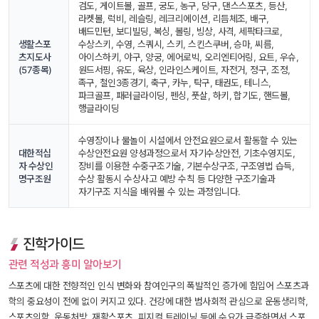
검도, 게이트볼, 골프, 궁도, 농구, 당구, 댄스스포츠, 등산, 
라켓볼, 럭비, 레슬링, 레크리에이션, 리듬체조, 배구, 
배드민턴, 보디빌딩, 복싱, 볼링, 빙상, 사격, 세팍타크로, 
생활스포
수상스키, 수영, 스쿼시, 스키, 스킨스쿠버, 승마, 씨름, 
츠지도사
아이스하키, 야구, 양궁, 에어로빅, 오리엔티어링, 요트, 우슈, 
(57종목)
원드서핑, 유도, 육상, 인라인스케이트, 자전거, 정구, 조정, 
족구, 철인3종경기, 축구, 카누, 탁구, 태권도, 테니스, 
파크골프, 패러글라이딩, 펜싱, 풋살, 하키, 합기도, 핸드볼, 
행글라이딩
수영장이나 물놀이 시설에서 안전요원으로서 활동할 수 있는 
대한적십
수상안전요원 양성과정으로서 자기수상안전, 기초수영지도, 
자 수상인
장비를 이용한 수중구조기술, 기본수상구조, 구조영법 습득, 
명구조원
수상 활동시 수상사고 예방 수칙 등 다양한 구조기술과 
자기구조 지식을 배워볼 수 있는 과정입니다.
진학가이드
관련 적성과 흥미 알아보기
스포츠에 대한 전향적인 인식 변화와 참여인구의 폭발적인 증가에 힘입어 스포츠과
학의 중요성이 전에 없이 커지고 있다. 건강에 대한 범사회적 관심으로 운동생리학, 
스포츠의학, 운동처방, 재활스포츠, 피지컬 트레이닝 등에 수요가 급증하면서 스포