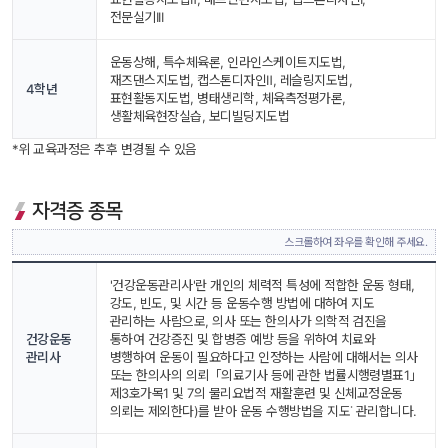
전문실기III
운동상해, 특수체육론, 인라인스케이트지도법, 
재즈댄스지도법, 캡스톤디자인Ⅱ, 레슬링지도법, 
4학년
표현활동지도법, 병태생리학, 체육측정평가론, 
생활체육현장실습, 보디빌딩지도법
*위 교육과정은 추후 변경될 수 있음
자격증 종목
스크롤하여 좌우를 확인해 주세요.
'건강운동관리사'란 개인의 체력적 특성에 적합한 운동 형태, 
강도, 빈도, 및 시간 등 운동수행 방법에 대하여 지도 
관리하는 사람으로, 의사 또는 한의사가 의학적 검진을 
건강운동
통하여 건강증진 및 합병증 예방 등을 위하여 치료와 
관리사
병행하여 운동이 필요하다고 인정하는 사람에 대해서는 의사 
또는 한의사의 의뢰「의료기사 등에 관한 법률시행령별표1」
제3호가목1 및 7의 물리요법적 재활훈련 및 신체교정운동 
의뢰는 제외한다)를 받아 운동 수행방법을 지도˙ 관리합니다.