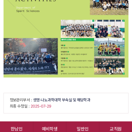
 정보관리부서 : 
생명·나노과학대학 부속실 및 해당학과
 최종 수정일 : 
 2025-07-29 
한남인
예비학생
일반인
교직원