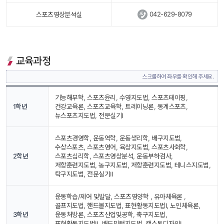
 
042-629-8079
스포츠영상분석실
교육과정
스크롤하여 좌우를 확인해 주세요.
기능해부학, 스포츠윤리, 수영지도법, 스포츠테이핑, 
1학년
건강교육론, 스포츠교육학, 트레이닝론, 동계스포츠, 
뉴스포츠지도법, 전문실기Ⅰ
스포츠경영학, 운동역학, 운동생리학, 배구지도법, 
수상스포츠, 스포츠영어, 육상지도법, 스포츠사회학, 
2학년
스포츠심리학, 스포츠영상분석, 운동부하검사, 
저항훈련지도법, 농구지도법, 저항훈련지도법, 테니스지도법, 
탁구지도법, 전문실기Ⅱ
운동학습/제어 및발달, 스포츠영양학 , 유아체육론 , 
골프지도법, 핸드볼지도법, 표현활동지도법Ⅰ, 노인체육론, 
3학년
운동처방론, 스포츠산업및공학, 축구지도법, 
표현활동지도법Ⅱ, 배드민턴지도법, 캡스톤디자인Ⅰ, 