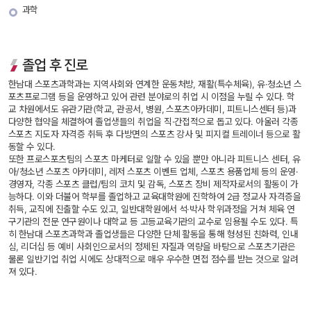
과학
졸업 후 진로
 한남대 스포츠과학과는 지역사회와 연계한 운동처방, 재활(특수체육), 유·청소년 스
포츠프로그램 등을 운영하고 있어 관련 분야로의 취업 시 이점을 누릴 수 있다. 학
교 차원에서도 유관기관(학교, 관공서, 병원, 스포츠아카데미, 피트니스센터 등)과 
다양한 협약을 체결하여 졸업생들의 취업을 직·간접적으로 돕고 있다. 아울러 각종 
스포츠 지도자 자격증 취득 후 다방면의 스포츠 강사 및 피지컬 트레이너 등으로 활
동할 수 있다.
 또한 프로스포츠팀의 스포츠 마케터로 일할 수 있을 뿐만 아니라 피트니스 센터, 유
아/청소년 스포츠 아카데미, 레저 스포츠 이벤트 업체, 스포츠 용품업체 등의 운영·
경영자, 각종 스포츠 클럽/팀의 코치 및 감독, 스포츠 장비 제작자로서의 활동이 가
능하다.
 이와 더불어 학부를 졸업하고 교육대학원에 진학하여 2급 정교사 자격증을 
취득, 교직에 진출할 수도 있고, 일반대학원에서 석·박사 학위과정을 거쳐 체육 연
구기관의 전문 연구원이나 대학교 등 고등교육기관의 교수로 임용될 수도 있다. 
 특
히 한남대 스포츠과학과 졸업생들은 다양한 단체 활동을 통해 형성된 친화력, 인내
심, 리더십 등 예비 사회인으로서의 정제된 자질과 역량을 바탕으로 스포츠기관은 
물론 일반기업 취업 시에도 상대적으로 매우 우수한 면접 점수를 받는 것으로 알려
져 있다. 