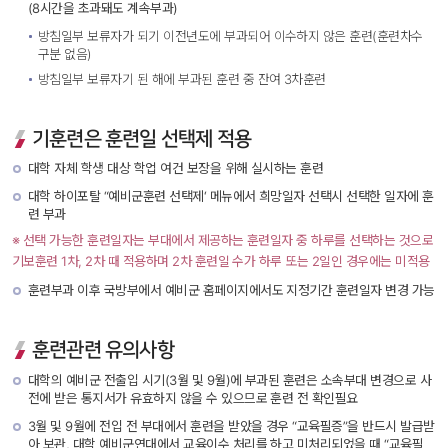
(8시간을 초과돼도 계속부과) 
방침일부 보류자가 되기 이전년도에 부과되어 이수하지 않은 훈련(훈련차수 
구분 없음)
방침일부 보류자기 된 해에 부과된 훈련 중 잔여 3차훈련
기훈련은 훈련일 선택제 적용
대학 자체 학생 대상 학업 여건 보장을 위해 실시하는 훈련
대학 하이포탈 “예비군훈련 선택제‘ 메뉴에서 희망일자 선택시 선택한 일자에 훈
련 부과
※ 선택 가능한 훈련일자는 부대에서 제공하는 훈련일자 중 하루를 선택하는 것으로 
기보훈련 1차, 2차 때 적용하며 2차 훈련일 수가 하루 또는 2일인 경우에는 미적용
훈련부과 이후 국방부에서 예비군 홈페이지에서도 지정기간 훈련일자 변경 가능 
훈련관련 유의사항
대학의 예비군 전출입 시기(3월 및 9월)에 부과된 훈련은 소속부대 변경으로 사
전에 받은 통지서가 유효하지 않을 수 있으므로 훈련 전 확인필요
3월 및 9월에 전입 전 부대에서 훈련을 받았을 경우 “교육필증”을 반드시 발급받
아 보관, 대학 예비군연대에서 교육이수 처리를 하고 미처리되었을 때 “교육필