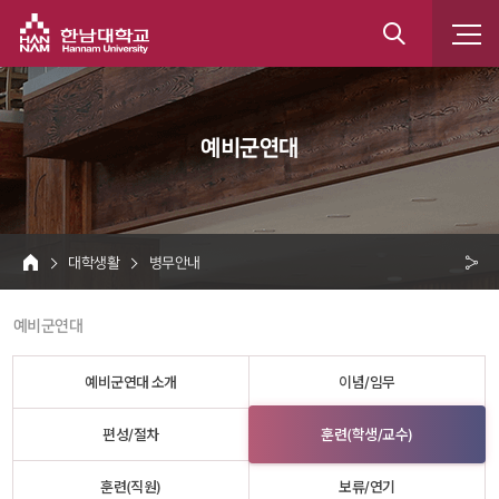
한남대학교
통
합
 예비군연대 
검
색
 대학생활 
 병무안내 
HOME
크 
 예비군연대 
공
유
예비군연대 소개
이념/임무
편성/절차
훈련(학생/교수)
훈련(직원)
보류/연기