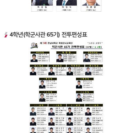
4학년(학군사관 65기) 전투편성표