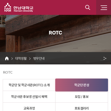
한남대학교
통
합
 ROTC 
검
색
 대학생활 
 병무안내 
HOME
크 
 ROTC 
공
유
학군단 및 학군사관(ROTC) 소개
학군단 편성
학군사관 후보생 선발시 혜택
모집 / 홍보
교육과정
포토갤러리