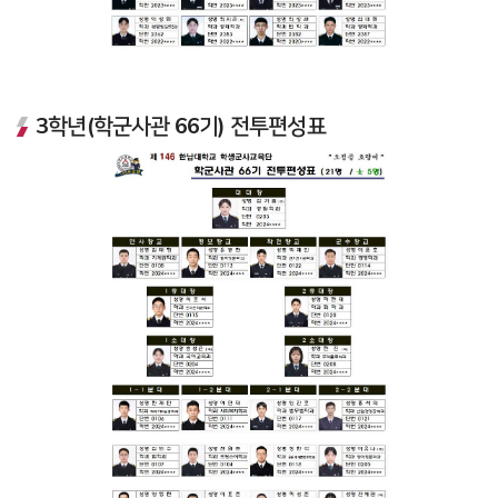
3학년(학군사관 66기) 전투편성표