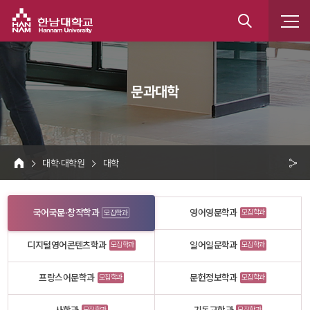
한남대학교
통
합
 문과대학 
검
색
 대학·대학원 
 대학 
HOME
크 
공
국어국문·창작학과
영어영문학과
모집학과
모집학과
유
디지털영어콘텐츠학과
일어일문학과
모집학과
모집학과
프랑스어문학과
문헌정보학과
모집학과
모집학과
모집학과
모집학과