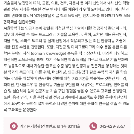
기술들이 발전함에 따라, 금융, 의료, 건축, 자동차 등 여러 산업에서 ‘4차 산업 혁명’ 
관련 전공 지식을 학습한 전문 엔지니어를 채용하기 위해 노력하고 있다. 이러한 산
업의 변화에 알맞게 ‘4차산업’을 이끌 창의 융합적인 엔지니어를 양성하기 위해 AI융
합학과를 설립하였다.
 AI융합학과는 인공지능에 관련된 최첨단 핵심 기술에 대한 전공지식 뿐만 아니라, 
실무에 사용할 수 있는 프로그래밍 기술을 교육한다. 특히, 고학년 때는 음성인식, 
자율 주행, 스마트 팩토리 등 실제 산업에서 적용되고 있는 최신 인공지능 기술에 
대한 전공 수업을 진행한다. 또한, 다전공 및 마이크로디그리 이수 등을 통한 다른 
학문 분야의 지식 (domain knowledge) 습득을 적극 장려한다. 이러한 다양하고 
혁신적인 교육과정을 통해, 자기 주도적인 학습 능력을 기르고 새로운 기술 변화에
도 능동적으로 대처 가능한 글로벌 수준 융합형 인공지능 전문가를 양성하는 것이 
본 학과의 목표이다.
 이를 위해, 머신러닝, 인공신경망과 같은 수학적 지식을 학습
하는 강좌를 개설하여 인공지능 전반에 대한 기초이론을 학습하는 것뿐만 아니라, 
파이썬, 텐서플로우 등 인공지능 기술을 구현할 때 사용하는 프로그래밍 언어를 학
습 및 실습하여 실제 인공지능 기술 구현 경험을 쌓을 수 있도록 교과를 운영한다. 
또한, 음성 인식, 자율 주행 관련 전공 교과목에서 프로젝트 수행을 통하여 산업체
에서 요구하는 공학적 설계 능력과 다양한 분야에 대한 종합적 안목을 갖출 수 있도
록 교과목을 운영한다. 
 계의돈기념관(건물번호 6) 1층 60111호 
042-629-8557