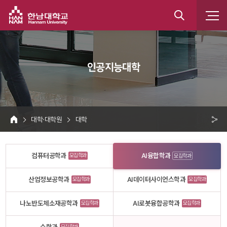
한남대학교
통
합
 인공지능대학 
검
색
 대학·대학원 
 대학 
HOME
크 
공
컴퓨터공학과
AI융합학과
모집학과
모집학과
유
산업정보공학과
AI데이터사이언스학과
모집학과
모집학과
나노반도체소재공학과
AI로봇융합공학과
모집학과
모집학과
모집학과