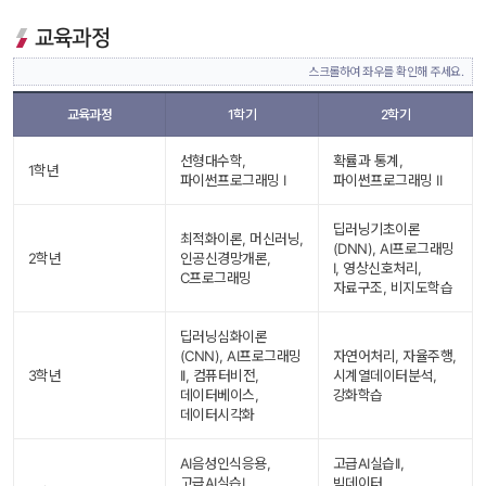
교육과정
스크롤하여 좌우를 확인해 주세요.
교육과정
1학기
2학기
선형대수학, 
확률과 통계, 
1학년
파이썬프로그래밍 I
파이썬프로그래밍 II
딥러닝기초이론
최적화이론, 머신러닝, 
(DNN), AI프로그래밍 
2학년
인공신경망개론, 
I, 영상신호처리, 
C프로그래밍
자료구조, 비지도학습
딥러닝심화이론
(CNN), AI프로그래밍 
자연어처리, 자율주행, 
3학년
II, 컴퓨터비전, 
시계열데이터분석, 
데이터베이스, 
강화학습
데이터시각화
AI음성인식응용, 
고급AI실습II, 
고급AI실습I, 
빅데이터, 